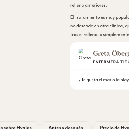
relleno anteriores.
El tratamiento es muy popula
no deseado en otra clínica, 
tras el relleno, o simplemen
Greta Öber
ENFERMERA TIT
¿Te gusta el mar o la pl
s sobre Hyalas
Antes y después
Precio de Hy