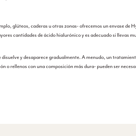
ejemplo, glúteos, caderas u otras zonas- ofrecemos un envase de 
res cantidades de ácido hialurónico y es adecuado si llevas mu
o se disuelve y desaparece gradualmente. A menudo, un tratamiento
ón o rellenos con una composición más dura- pueden ser necesa