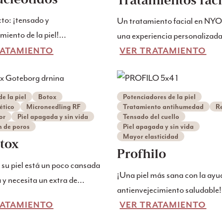
Tratamientos faci
to: ¡tensado y
Un tratamiento facial en NYO 
miento de la piel!
una experiencia personalizad
te la nueva generación de
RATAMIENTO
en potentes ingredientes y te
VER TRATAMIENTO
miento de la piel con nuestro
avanzada que, durante un ag
to combinado: Sylfirm X RF
momento sobre pequeñas nub
ling e inyecciones de
esponjosas, proporciona a su 
e la piel
Botox
Potenciadores de la piel
ético
Microneedling RF
Tratamiento antihumedad
R
tidos (Rejuran). Este
mejor salud y luminosidad.
or
Piel apagada y sin vida
Tensado del cuello
o único es para aquellos que
 de poros
Piel apagada y sin vida
Mayor elasticidad
a piel visiblemente más firme,
tox
Profhilo
tal - pero quieren evitar los
su piel está un poco cansada
la cirugía.
¡Una piel más sana con la ayu
y necesita un extra de
antienvejecimiento saludable!
ad? Entonces el microtox
RATAMIENTO
no le entusiasma esta descrip
VER TRATAMIENTO
 una buena opción para usted.
es de extrañar que este trata