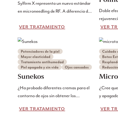
Sylfirm X representa un nuevo estándar
Doble efec
en microneedling de RF. A diferencia de
rejuveneci
las generaciones anteriores de
Experimen
dispositivos de RF, que a menudo
VER TRATAMIENTO
VER T
rejuveneci
carecían de precisión y podían afectar
tratamien
negativamente a las células grasas,
microneed
Sylfirm X ofrece un tratamiento más
Potenciadores de la piel
Cuidado d
Mayor elasticidad
Botox Est
polinucleó
controlado con ajustes precisos tanto de
Tratamiento antihumedad
Respland
tratamient
la profundidad de la aguja como del
Piel apagada y sin vida
Ojos cansados
Reducción
quieren un
nivel de energía. Esto significa que
Sunekos
Micro
fuerte y vi
puede tratar con seguridad incluso
¿Ha probado diferentes cremas para el
¿Cree que 
rellenos o 
zonas finas de la piel sin riesgo de dañar
contorno de ojos sin obtener los
y apagada 
el tejido graso subyacente. Otra gran
resultados que buscaba? ¿Está
luminosid
ventaja es que Sylfirm X utiliza agujas
VER TRATAMIENTO
VER T
empezando a tener arrugas más
puede ser
aisladas, lo que reduce