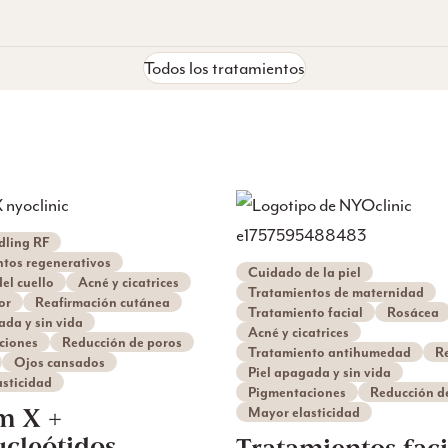
Todos los tratamientos
dling RF
tos regenerativos
Cuidado de la piel
el cuello
Acné y cicatrices
Tratamientos de maternidad
or
Reafirmación cutánea
Tratamiento facial
Rosácea
ada y sin vida
Acné y cicatrices
ciones
Reducción de poros
Tratamiento antihumedad
R
Ojos cansados
Piel apagada y sin vida
sticidad
Pigmentaciones
Reducción d
rm X +
Mayor elasticidad
ucleótidos