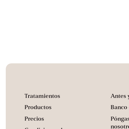
profundas bajo los ojos, un color más
También c
significativamente el dolor en
oscuro o la piel flácida? Entonces
microgold,
comparación con sistemas más
sunekos 200 podría ser para usted.
inyectar p
antiguos como Morpheus. Para aquellos
hialurónic
que han experimentado previamente la
superficial de la pi
RF como dolorosa o impredecible,
tono de p
Sylfirm X es una opción mucho más
pequeños 
suave y segura - con más áreas de
sebo/sudo
tratamiento y un tiempo de
disponible
recuperación más corto.
Tratamientos
Antes 
Productos
Banco 
Precios
Póngas
nosotr