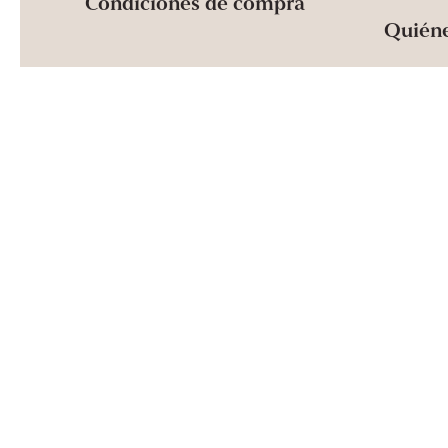
Condiciones de compra
Quién
Clínica segura: Todos los que trabajamos con inye
de anatomía facial y de cómo se tratan las complica
asegurada con Folksam, por lo que puede sentirse s
2026 Dr Nina | Gotemburgo