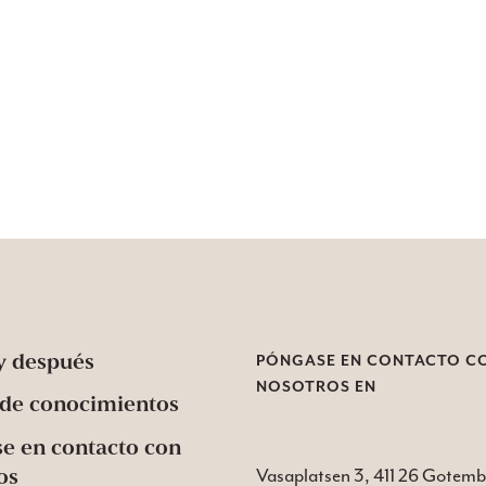
onocido como microbotox o
revolucionario haya conquista
 el microtox consiste en
entusiastas de la belleza de to
equeñas dosis de botox, ácido
mundo. Perfecto para quienes
o y vitaminas en la capa más
que su piel se ha vuelto un poc
el. El resultado es un
quieren reforzarla con tanta h
iel más uniforme, poros más
y nutrición como sea posible.
y menos producción de
r. Microtox en Goteborg está
 con la Dra. Nina.
y después
PÓNGASE EN CONTACTO C
NOSOTROS EN
de conocimientos
e en contacto con
os
Vasaplatsen 3, 411 26 Gotem