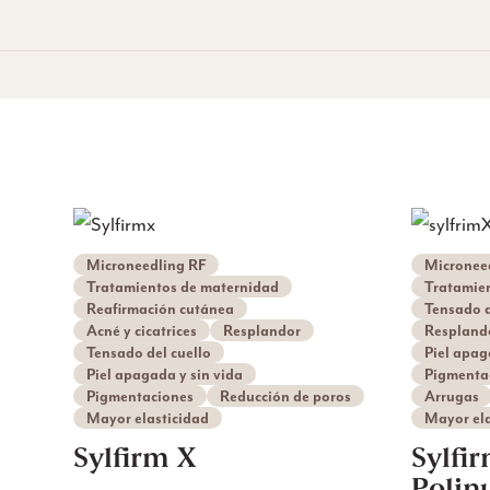
Microneedling RF
Micronee
Tratamientos de maternidad
Tratamien
Reafirmación cutánea
Tensado d
Acné y cicatrices
Resplandor
Respland
Tensado del cuello
Piel apag
Piel apagada y sin vida
Pigmenta
Pigmentaciones
Reducción de poros
Arrugas
Mayor elasticidad
Mayor ela
Sylfirm X
Sylfi
Polin