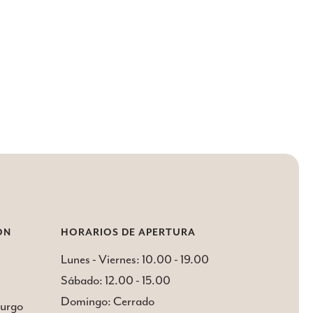
do a los
do el
 sienten
o flácida y
idratación
ON
HORARIOS DE APERTURA
Lunes - Viernes: 10.00 - 19.00
Sábado: 12.00 - 15.00
Domingo: Cerrado
burgo