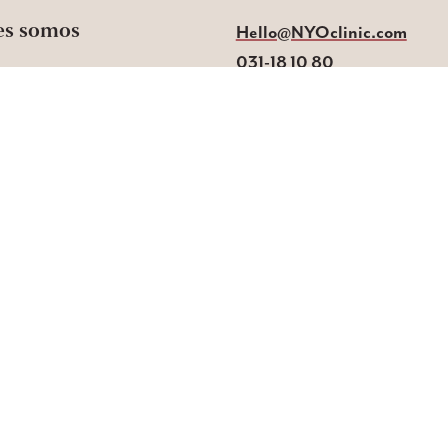
es somos
Hello@NYOclinic.com
031-18 10 80
cciones somos médicos y enfermeros con conocimientos
ciones. La clínica está registrada con IVO y totalmente
eguro durante su tratamiento.