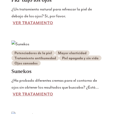
Gotemburgo.
¿Un tratamiento natural para refrescar la piel de
debajo de los ojos? Sí, por favor.
VER TRATAMIENTO
Potenciadores de la piel
Mayor elasticidad
Tratamiento antihumedad
Piel apagada y sin vida
Ojos cansados
Sunekos
¿Ha probado diferentes cremas para el contorno de
ojos sin obtener los resultados que buscaba? ¿Está
VER TRATAMIENTO
empezando a tener arrugas más profundas bajo los
ojos, un color más oscuro o la piel flácida? Entonces
sunekos 200 podría ser para usted.