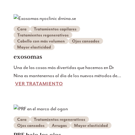
biofillers - un tratamiento totalmente natural que
utiliza los propios recursos del cuerpo para restaurar la
luminosidad y el volumen juvenil. Descubra cómo los
biofillers en Dr Nina pueden transformar su piel
Cara
Tratamientos capilares
también, dándole resultados naturales y radiantes que
Tratamientos regenerativos
Cabello con más volumen
Ojos cansados
duran.
Mayor elasticidad
exosomas
Una de las cosas más divertidas que hacemos en Dr
Nina es mantenernos al día de los nuevos métodos de
VER TRATAMIENTO
tratamiento de todo el mundo, y quizás especialmente
de EE.UU., que suele estar a la vanguardia de los
últimos tratamientos cutáneos y de la medicina
regenerativa. Y se prevé que los exosomas sean una
parte importante de los tratamientos futuros. Por ello,
Cara
Tratamientos regenerativos
nos complace poder ofrecer ya tratamientos con
Ojos cansados
Arrugas
Mayor elasticidad
exosomas de nuestra propia sangre aquí en
PRF bajo los ojos