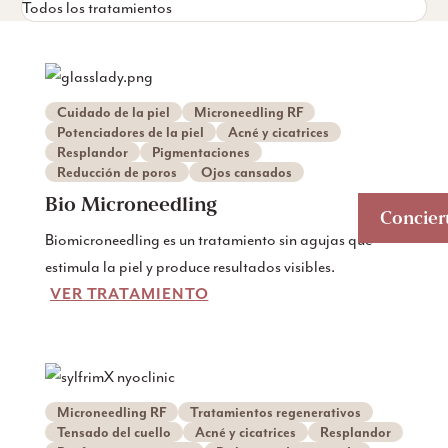
Todos los tratamientos
Cuidado de la piel
Microneedling RF
Potenciadores de la piel
Acné y cicatrices
Resplandor
Pigmentaciones
Reducción de poros
Ojos cansados
Bio Microneedling
Conciert
Biomicroneedling es un tratamiento sin agujas que
estimula la piel y produce resultados visibles.
VER TRATAMIENTO
Microneedling RF
Tratamientos regenerativos
Tensado del cuello
Acné y cicatrices
Resplandor