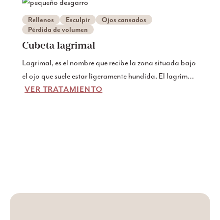
Rellenos
Esculpir
Ojos cansados
Pérdida de volumen
Cubeta lagrimal
Lagrimal, es el nombre que recibe la zona situada bajo
el ojo que suele estar ligeramente hundida. El lagrimal.
VER TRATAMIENTO
Cuando acude a nuestra clínica de Gotemburgo para
someterse a un tratamiento de lagrimal, rellenamos los
huecos bajo los ojos con rellenos.