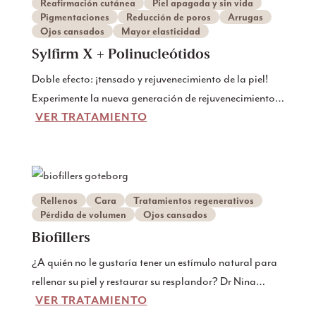
Reafirmación cutánea
Piel apagada y sin vida
Pigmentaciones
Reducción de poros
Arrugas
Ojos cansados
Mayor elasticidad
Sylfirm X + Polinucleótidos
Doble efecto: ¡tensado y rejuvenecimiento de la piel!
Experimente la nueva generación de rejuvenecimiento
VER TRATAMIENTO
de la piel con nuestro tratamiento combinado: Sylfirm
X RF microneedling e inyecciones de polinucleótidos
(Rejuran). Este tratamiento único es para aquellos que
quieren una piel visiblemente más firme, fuerte y vital -
pero quieren evitar los rellenos o la cirugía.
Rellenos
Cara
Tratamientos regenerativos
Pérdida de volumen
Ojos cansados
Biofillers
¿A quién no le gustaría tener un estímulo natural para
rellenar su piel y restaurar su resplandor? Dr Nina
VER TRATAMIENTO
ofrece el futuro del rejuvenecimiento de la piel -