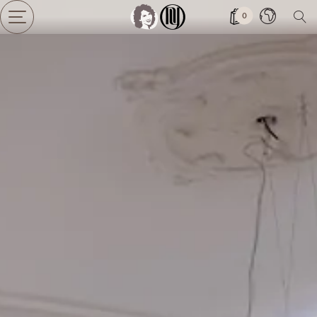
0
Cambia