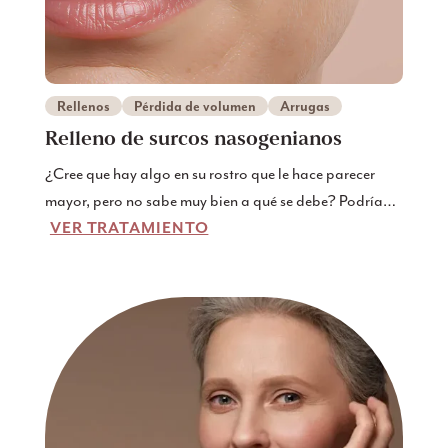
Rellenos
Pérdida de volumen
Arrugas
Relleno de surcos nasogenianos
¿Cree que hay algo en su rostro que le hace parecer
mayor, pero no sabe muy bien a qué se debe? Podría
VER TRATAMIENTO
tratarse de unos pliegues nasolabiales prominentes o
“líneas de marioneta”, como también se las conoce.