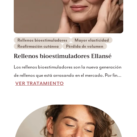
Rellenos bioestimuladores
Mayor elasticidad
Reafirmación cutánea
Pérdida de volumen
Rellenos bioestimuladores Ellansé
Los rellenos bioestimuladores son la nueva generación
de rellenos que está arrasando en el mercado. Por fin
VER TRATAMIENTO
podemos revertir el envejecimiento de una forma más
natural que con los rellenos tradicionales, añadiendo
volumen y tensando la piel al mismo tiempo.