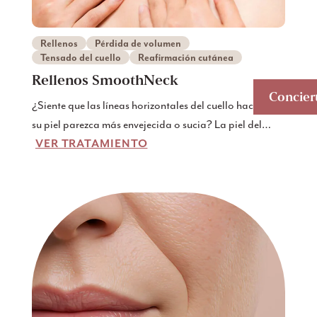
Rellenos
Pérdida de volumen
Tensado del cuello
Reafirmación cutánea
Rellenos SmoothNeck
Conciert
¿Siente que las líneas horizontales del cuello hacen que
su piel parezca más envejecida o sucia? La piel del
VER TRATAMIENTO
cuello es fina y está expuesta, y estas líneas pueden
contribuir a un aspecto envejecido aunque estés
contento con el resto de tu aspecto. Pero la buena
noticia es que existe una solución eficaz, sencilla y no
quirúrgica aquí en NYO: SmoothNeck - relleno
estimulante del colágeno para el cuello.