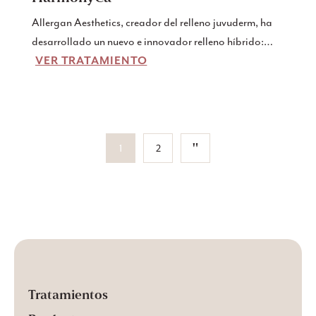
Allergan Aesthetics, creador del relleno juvuderm, ha
desarrollado un nuevo e innovador relleno híbrido:
VER TRATAMIENTO
HarmonyCa. Este relleno bioestimulador es el primero
de su clase y combina lo mejor de ambos mundos:
alisamiento instantáneo y reafirmación gradual para
una piel fresca y joven.
"
1
2
Tratamientos