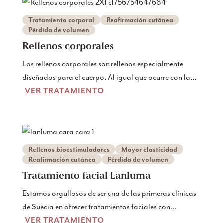
vientre, los muslos, la parte superior de los brazos, etc.
Tratamiento corporal
Reafirmación cutánea
Pérdida de volumen
Rellenos corporales
Los rellenos corporales son rellenos especialmente
diseñados para el cuerpo. Al igual que ocurre con la
VER TRATAMIENTO
cara, con el paso de los años también perdemos
volumen en el cuerpo. Con los rellenos corporales,
puede recuperar el volumen perdido donde desee, o
modelar el cuerpo donde a menudo le resulta difícil
engordar por sí mismo, por ejemplo en los glúteos y las
Rellenos bioestimuladores
Mayor elasticidad
caderas.
Reafirmación cutánea
Pérdida de volumen
Tratamiento facial Lanluma
Estamos orgullosos de ser una de las primeras clínicas
de Suecia en ofrecer tratamientos faciales con
VER TRATAMIENTO
Lanluma, el producto definitivo para la estimulación