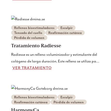
del colágeno y el volumen facial.
Rellenos bioestimuladores
Esculpir
Tensado del cuello
Reafirmación cutánea
Pérdida de volumen
Tratamiento Radiesse
Radiesse es un relleno voluminizador y estimulante del
colágeno de larga duración. Este relleno se utiliza para
VER TRATAMIENTO
crear contornos faciales.
Rellenos bioestimuladores
Esculpir
Reafirmación cutánea
Pérdida de volumen
HarmonyCa