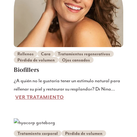
Rellenos
Cara
Tratamientos regenerativos
Pérdida de volumen
Ojos cansados
Biofillers
¿A quién no le gustaría tener un estímulo natural para
rellenar su piel y restaurar su resplandor? Dr Nina
VER TRATAMIENTO
ofrece el futuro del rejuvenecimiento de la piel -
biofillers - un tratamiento totalmente natural que
utiliza los propios recursos del cuerpo para restaurar la
luminosidad y el volumen juvenil. Descubra cómo los
biofillers en Dr Nina pueden transformar su piel
Tratamiento corporal
Pérdida de volumen