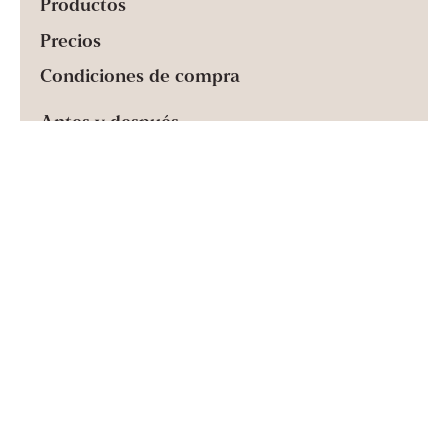
Productos
Precios
Condiciones de compra
Antes y después
Banco de conocimientos
Póngase en contacto con nosotros
Quiénes somos
PÓNGASE EN CONTACTO CON NOSOTROS EN
Vasaplatsen 3, 411 26 Gotemburgo
Hello@NYOclinic.com
031-18 10 80