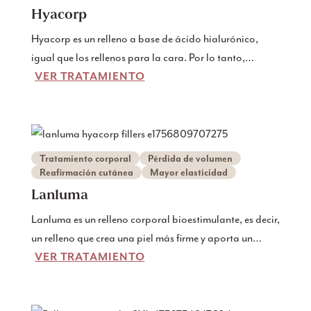
también, dándole resultados naturales y radiantes que
Hyacorp
duran.
Hyacorp es un relleno a base de ácido hialurónico,
igual que los rellenos para la cara. Por lo tanto,
VER TRATAMIENTO
proporciona un volumen instantáneo y normalmente
sólo se necesita un tratamiento para sentirse
satisfecho.
Tratamiento corporal
Pérdida de volumen
Reafirmación cutánea
Mayor elasticidad
Lanluma
Lanluma es un relleno corporal bioestimulante, es decir,
un relleno que crea una piel más firme y aporta un
VER TRATAMIENTO
volumen natural. Al igual que el rostro, el cuerpo
también envejece. Lanluma es ideal para estimular el
rejuvenecimiento de la piel en zonas como las nalgas, el